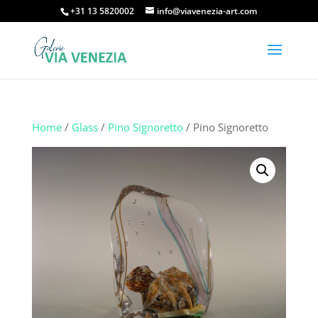
+31 13 5820002
info@viavenezia-art.com
Home
/
Glass
/
Pino Signoretto
/ Pino Signoretto